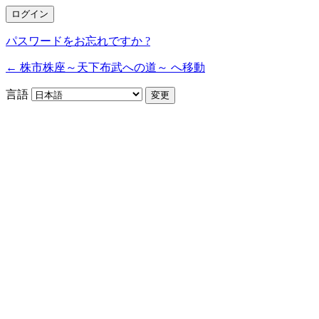
パスワードをお忘れですか ?
← 株市株座～天下布武への道～ へ移動
言語