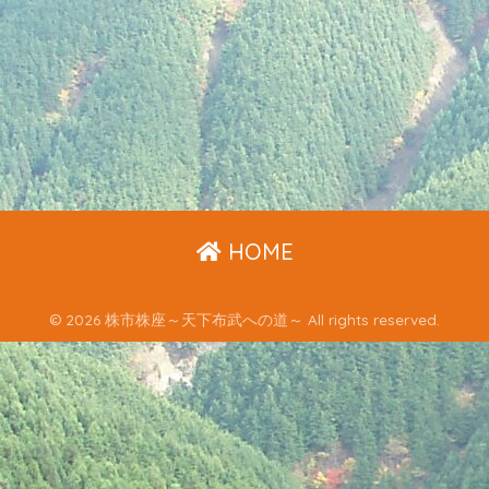
HOME
© 2026 株市株座～天下布武への道～ All rights reserved.