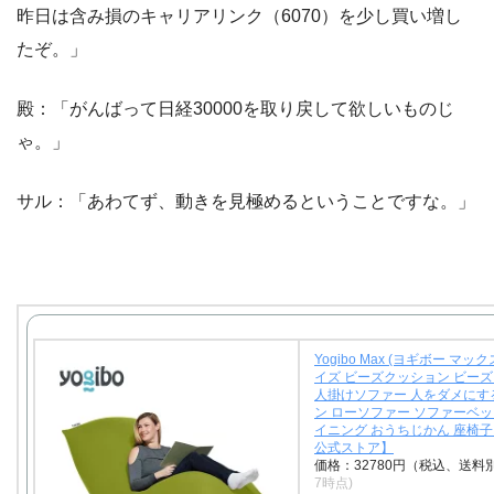
昨日は含み損のキャリアリンク（6070）を少し買い増し
たぞ。」
殿：「がんばって日経30000を取り戻して欲しいものじ
ゃ。」
サル：「あわてず、動きを見極めるということですな。」
Yogibo Max (ヨギボー マック
イズ ビーズクッション ビーズ
人掛けソファー 人をダメにす
ン ローソファー ソファーベッ
イニング おうちじかん 座椅子【
公式ストア】
価格：32780円（税込、送料
7時点)