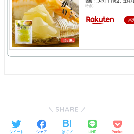
価格：1,620円（税込、送料別
時点)
楽
SHARE
LINE
ツイート
シェア
はてブ
Pocket