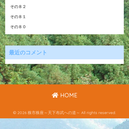
その８２
その８１
その８０
最近のコメント
HOME
© 2026 株市株座～天下布武への道～ All rights reserved.