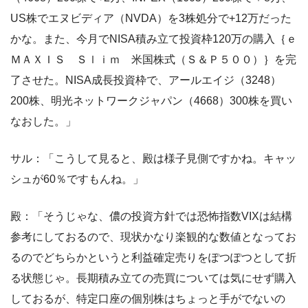
US株でエヌビディア（NVDA）を3株処分で+12万だった
かな。また、今月でNISA積み立て投資枠120万の購入｛ｅ
ＭＡＸＩＳ Ｓｌｉｍ 米国株式（Ｓ＆Ｐ５００）｝を完
了させた。NISA成長投資枠で、アールエイジ（3248）
200株、明光ネットワークジャパン（4668）300株を買い
なおした。」
サル：「こうして見ると、殿は様子見側ですかね。キャッ
シュが60％ですもんね。」
殿：「そうじゃな、儂の投資方針では恐怖指数VIXは結構
参考にしておるので、現状かなり楽観的な数値となってお
るのでどちらかというと利益確定売りをぽつぽつとして折
る状態じゃ。長期積み立ての売買については気にせず購入
しておるが、特定口座の個別株はちょっと手がでないの