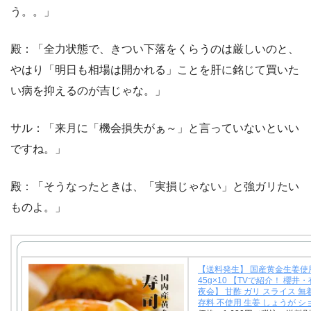
う。。」
殿：「全力状態で、きつい下落をくらうのは厳しいのと、
やはり「明日も相場は開かれる」ことを肝に銘じて買いた
い病を抑えるのが吉じゃな。」
サル：「来月に「機会損失がぁ～」と言っていないといい
ですね。」
殿：「そうなったときは、「実損じゃない」と強ガリたい
ものよ。」
【送料発生】 国産黄金生姜使
45g×10 【TVで紹介！ 櫻井
夜会】 甘酢 ガリ スライス 無
存料 不使用 生姜 しょうが シ