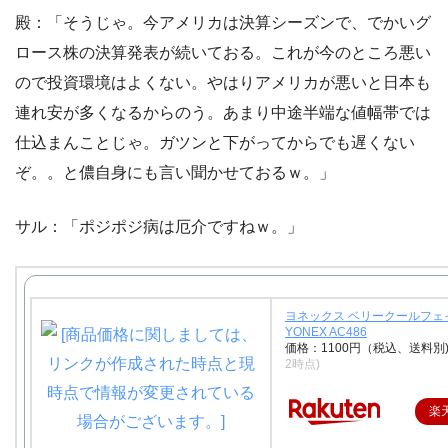
殿：「そうじゃ。今アメリカは決算シーズンで、でかいグ
ロース株の決算発表が続いておる。これが今のところ悪い
ので投資環境はよくない。やはりアメリカが悪いと日本も
連れ安が多くなるからのう。あまり中途半端な値幅帯では
仕込まんことじゃ。ガツンと下がってからでも遅くない
ぞ。。と儂自身にも言い聞かせておるｗ。」
サル：「ポジポジ病は厄介ですねｗ。」
ヨネックス ベリークールフェ
YONEX AC486
価格：1100円（税込、送料別
2時点)
楽