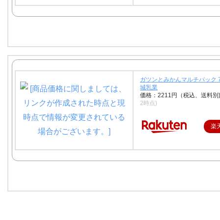
ガツンとみかんマルチパック 7
城乳業
価格：2211円（税込、送料別
2時点)
楽