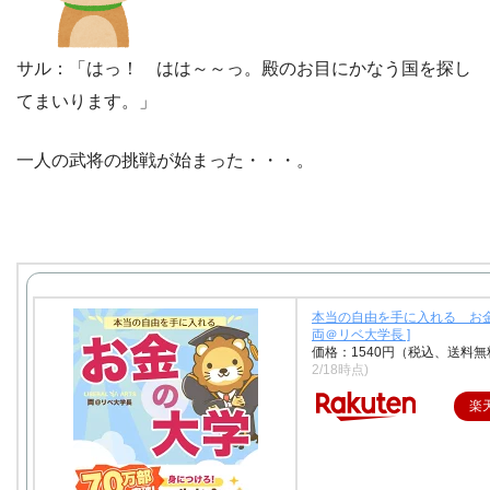
サル：「はっ！ はは～～っ。殿のお目にかなう国を探し
てまいります。」
一人の武将の挑戦が始まった・・・。
本当の自由を手に入れる お金
両＠リベ大学長 ]
価格：1540円（税込、送料無
2/18時点)
楽